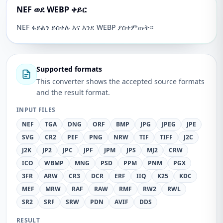
NEF ወደ WEBP ቀይር
NEF ፋይልን ይስቀሉ እና እንደ WEBP ያስቀምጡት።
Supported formats
This converter shows the accepted source formats
and the result format.
INPUT FILES
NEF
TGA
DNG
ORF
BMP
JPG
JPEG
JPE
SVG
CR2
PEF
PNG
NRW
TIF
TIFF
J2C
J2K
JP2
JPC
JPF
JPM
JPS
MJ2
CRW
ICO
WBMP
MNG
PSD
PPM
PNM
PGX
3FR
ARW
CR3
DCR
ERF
IIQ
K25
KDC
MEF
MRW
RAF
RAW
RMF
RW2
RWL
SR2
SRF
SRW
PDN
AVIF
DDS
RESULT