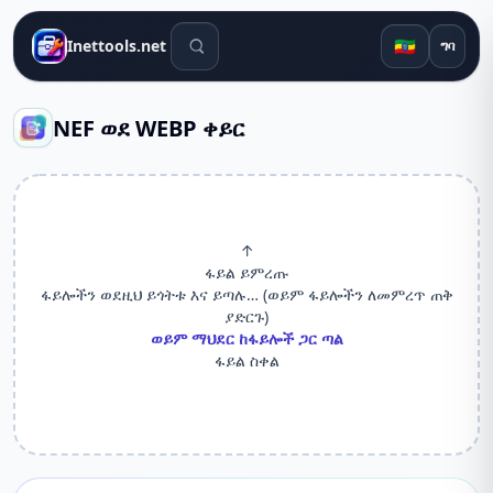
የፍለጋ መሳሪያዎች
🇪🇹
Inettools.net
ግባ
NEF ወደ WEBP ቀይር
↑
ፋይል ይምረጡ
ፋይሎችን ወደዚህ ይጎትቱ እና ይጣሉ… (ወይም ፋይሎችን ለመምረጥ ጠቅ
ያድርጉ)
ወይም ማህደር ከፋይሎች ጋር ጣል
ፋይል ስቀል