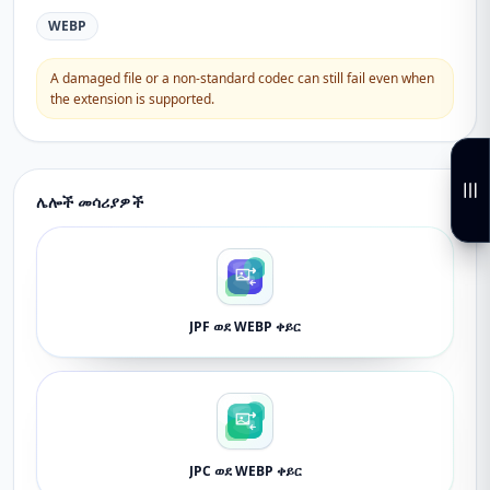
WEBP
A damaged file or a non-standard codec can still fail even when
the extension is supported.
ሌሎች መሳሪያዎች
JPF ወደ WEBP ቀይር
JPC ወደ WEBP ቀይር