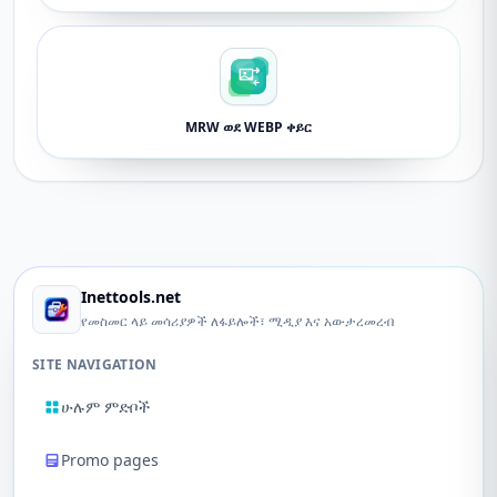
MRW ወደ WEBP ቀይር
Inettools.net
የመስመር ላይ መሳሪያዎች ለፋይሎች፣ ሚዲያ እና አውታረመረብ
SITE NAVIGATION
ሁሉም ምድቦች
Promo pages