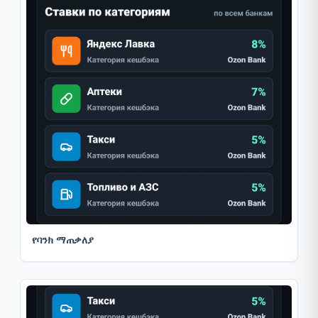
የባንክ ማጠቃለያ