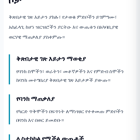
ቅጽበታዊ ገጽ እይታን ያክሉ፣ የታወቁ ምድቦችን ይገምግሙ፣
አስፈላጊ ከሆነ ዝርዝሮችን ያርትዑ እና ውጤቱን በአካባቢያዊ
ወርሃዊ ማጠቃለያ ያስቀምጡ።
ቅጽበታዊ ገጽ እይታን ማወቂያ
የባንክ ስሞችን፣ ወራትን፣ መቶኛዎችን እና የምድብ ስሞችን
ከባንክ መተግበሪያ ቅጽበታዊ ገጽ እይታዎች ያውጡ።
የባንክ ማጠቃለያ
የካርድ ጥቅሞችን በፍጥነት ለማነፃፀር የተቀመጡ ምድቦችን
በባንክ እና በወር ይመድቡ።
ሊስተካከል የሚችል ውጤቶች