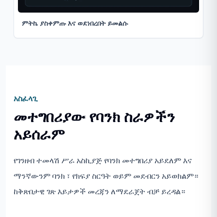
ምትኬ ያስቀምጡ እና ወደነበረበት ይመልሱ
አስፈላጊ
መተግበሪያው የባንክ ስራዎችን
አይሰራም
የገንዘብ ተመላሽ ሥራ አስኪያጅ የባንክ መተግበሪያ አይደለም እና
ማንኛውንም ባንክ ፣ የክፍያ ስርዓት ወይም መደብርን አይወክልም።
ከቅጽበታዊ ገጽ እይታዎች መረጃን ለማደራጀት ብቻ ይረዳል።