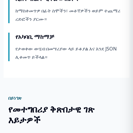
ከማስቀመጥዎ በፊት ስሞችን፣ መቶኛዎችን ወይም ተጨማሪ
ረድፎችን ያርሙ።
የአካባቢ ማከማቻ
የታወቀው ውሂብ በመሣሪያው ላይ ይቆያል እና እንደ JSON
ሊቀመጥ ይችላል።
በይነገጽ
የመተግበሪያ ቅጽበታዊ ገጽ
እይታዎች