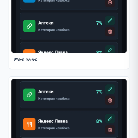
ምድብ ንጽጽር