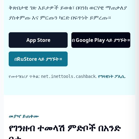
ቅጽበታዊ ገጽ እይታዎች ይወቁ፣ በባንክ ወርሃዊ ማጠቃለያ
ያስቀምጡ እና ምርጡን ካርድ በፍጥነት ይምረጡ።
App Store
በ Google Play ላይ ያግኙት።
በRuStore ላይ ያግኙት።
የመተግበሪያ ጥቅል:
.
የግላዊነት ፖሊሲ
.
net.inettools.cashback
መያዣ ይጠቀሙ
የገንዘብ ተመላሽ ምድቦች በአንድ
ቦታ