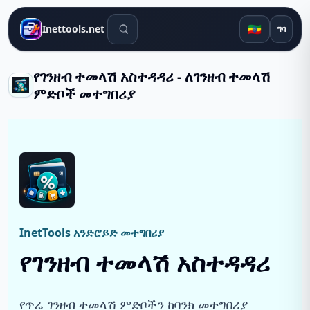
የፍለጋ መሳሪያዎች
🇪🇹
Inettools.net
ግባ
የገንዘብ ተመላሽ አስተዳዳሪ - ለገንዘብ ተመላሽ
ምድቦች መተግበሪያ
InetTools አንድሮይድ መተግበሪያ
የገንዘብ ተመላሽ አስተዳዳሪ
የጥሬ ገንዘብ ተመላሽ ምድቦችን ከባንክ መተግበሪያ