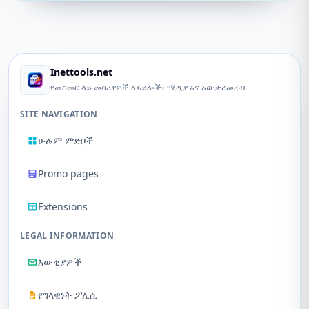
Inettools.net
የመስመር ላይ መሳሪያዎች ለፋይሎች፣ ሚዲያ እና አውታረመረብ
SITE NAVIGATION
ሁሉም ምድቦች
Promo pages
Extensions
LEGAL INFORMATION
እውቂያዎች
የግላዊነት ፖሊሲ