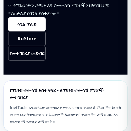
መተግበሪያውን ይጫኑ እና የመመለሻ ምድቦችን በአካባቢያዊ
ማጠቃለያ በባንክ ያስቀምጡ።
ጎግል ፕሌይ
RuStore
የመተግበሪያ መደብር
የገንዘብ ተመላሽ አስተዳዳሪ - ለገንዘብ ተመላሽ ምድቦች
መተግበሪያ
InetTools አንድሮይድ መተግበሪያ የጥሬ ገንዘብ ተመላሽ ምድቦችን ከባንክ
መተግበሪያ ቅጽበታዊ ገጽ እይታዎች ለመለየት፣ ተመኖችን ለማነጻጸር እና
ወርሃዊ ማጠቃለያ ለማቆየት።