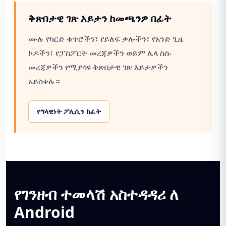
ቅጽበታዊ ገጽ እይታን ከመጫንዎ በፊት
ሙሉ የካርድ ቁጥሮችን፣ የይለፍ ቃሎችን፣ የአንድ ጊዜ
ኮዶችን፣ የፓስፖርት መረጃዎችን ወይም ሌላ ስሱ
መረጃዎችን የሚያሳዩ ቅጽበታዊ ገጽ እይታዎችን
አይስቀሉ።
የግላዊነት ፖሊሲን ክፈት
የገንዘብ ተመላሽ አስተዳዳሪ ለ
Android