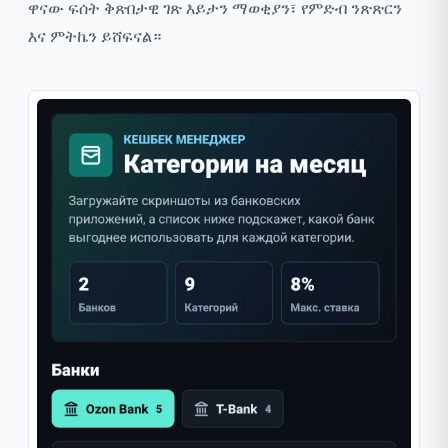
ዋናው ፍሰት ቅጽበታዊ ገጽ እይታን ማወቂያን፣ የምድብ ንጽጽርን
እና ምትኬን ይሸፍናል።