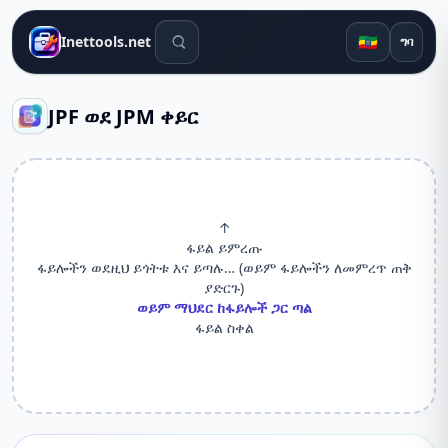
የፍለጋ መሳሪያዎች
🇪🇹
Inettools.net
ግባ
JPF ወደ JPM ቀይር
↑
ፋይል ይምረጡ
ፋይሎችን ወደዚህ ይጎትቱ እና ይጣሉ… (ወይም ፋይሎችን ለመምረጥ ጠቅ
ያድርጉ)
ወይም ማህደር ከፋይሎች ጋር ጣል
ፋይል ስቀል