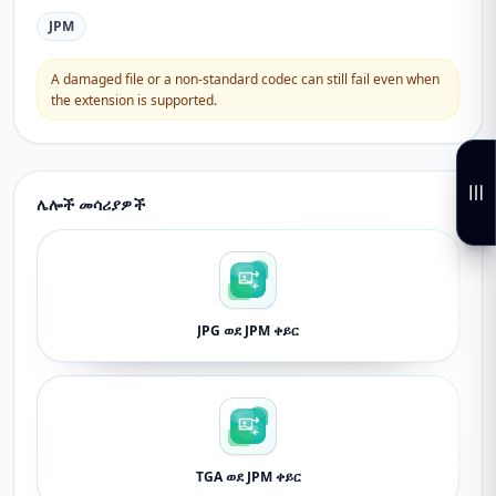
JPM
A damaged file or a non-standard codec can still fail even when
the extension is supported.
ሌሎች መሳሪያዎች
JPG ወደ JPM ቀይር
TGA ወደ JPM ቀይር