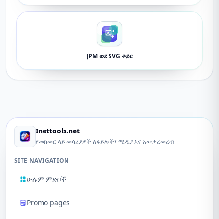
JPM ወደ SVG ቀይር
Inettools.net
የመስመር ላይ መሳሪያዎች ለፋይሎች፣ ሚዲያ እና አውታረመረብ
SITE NAVIGATION
ሁሉም ምድቦች
Promo pages