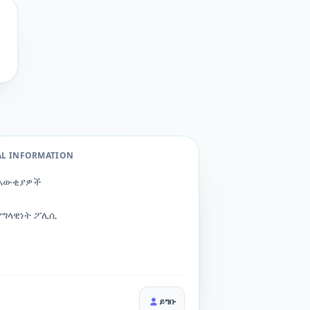
AL INFORMATION
እውቂያዎች
የግላዊነት ፖሊሲ
ይግቡ