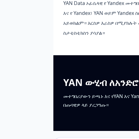
YAN Data ኦፊሴላዊ የ Yandex መተግ
እና የ Yandex፣ YAN ወይም Yandex
አይወክልም። እርስዎ እራስዎ በሚያክሉት 
ስታቲስቲክስን ያሳያል።
YAN ውሂብ ለአንድ
መተግበሪያውን ይጫኑ እና የYAN እና Ya
በጡባዊዎ ላይ ያረጋግጡ።