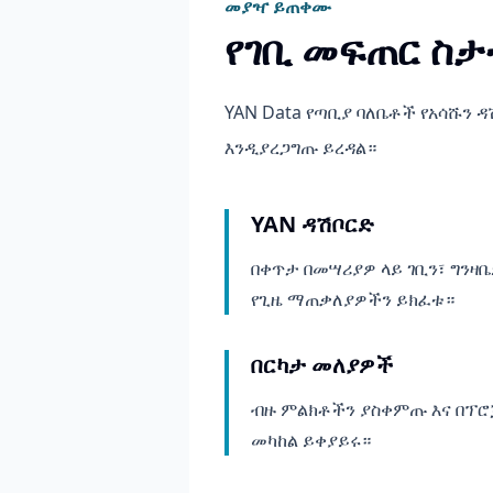
መያዣ ይጠቀሙ
የገቢ መፍጠር ስታ
YAN Data የጣቢያ ባለቤቶች የአሳሹን 
እንዲያረጋግጡ ይረዳል።
YAN ዳሽቦርድ
በቀጥታ በመሣሪያዎ ላይ ገቢን፣ ግንዛቤ
የጊዜ ማጠቃለያዎችን ይክፈቱ።
በርካታ መለያዎች
ብዙ ምልክቶችን ያስቀምጡ እና በፕ
መካከል ይቀያይሩ።