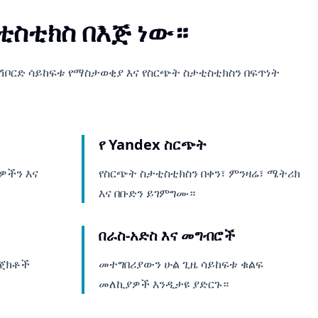
ቲስቲክስ በእጅ ነው።
ዳሽቦርድ ሳይከፍቱ የማስታወቂያ እና የስርጭት ስታቲስቲክስን በፍጥነት
የ Yandex ስርጭት
ዎችን እና
የስርጭት ስታቲስቲክስን በቀን፣ ምንዛሬ፣ ሜትሪክ
እና በቡድን ይገምግሙ።
በራስ-አድስ እና መግብሮች
ሮጀክቶች
መተግበሪያውን ሁል ጊዜ ሳይከፍቱ ቁልፍ
መለኪያዎች እንዲታዩ ያድርጉ።