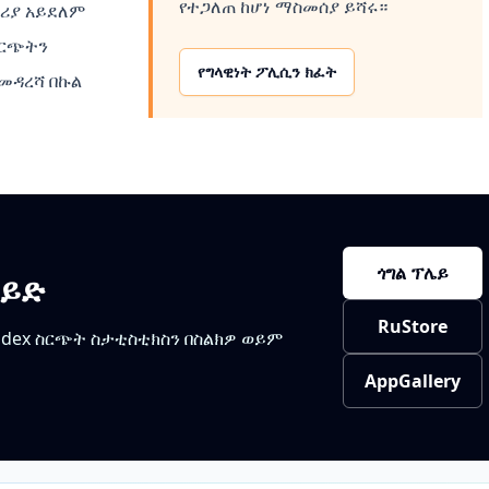
የተጋለጠ ከሆነ ማስመሰያ ይሻሩ።
በሪያ አይደለም
 ስርጭትን
የግላዊነት ፖሊሲን ክፈት
መዳረሻ በኩል
ጎግል ፕሌይ
ሮይድ
RuStore
ndex ስርጭት ስታቲስቲክስን በስልክዎ ወይም
AppGallery