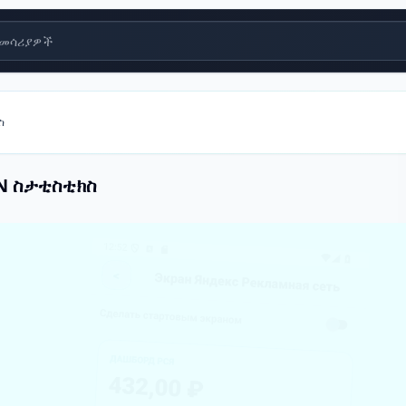
መሳሪያዎች
ስ
AN ስታቲስቲክስ