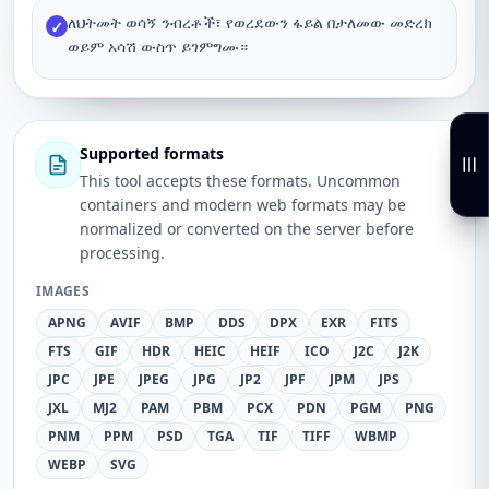
ለህትመት ወሳኝ ንብረቶች፣ የወረደውን ፋይል በታለመው መድረክ
✓
ወይም አሳሽ ውስጥ ይገምግሙ።
Supported formats
This tool accepts these formats. Uncommon
containers and modern web formats may be
normalized or converted on the server before
processing.
IMAGES
APNG
AVIF
BMP
DDS
DPX
EXR
FITS
FTS
GIF
HDR
HEIC
HEIF
ICO
J2C
J2K
JPC
JPE
JPEG
JPG
JP2
JPF
JPM
JPS
JXL
MJ2
PAM
PBM
PCX
PDN
PGM
PNG
PNM
PPM
PSD
TGA
TIF
TIFF
WBMP
WEBP
SVG