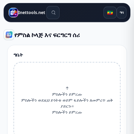
የፍለጋ መሳሪያዎች
🇪🇹
Inettools.net
ግባ
የምስል ኮላጅ እና ፍርግርግ ሰሪ
ግቤት
↑
ምስሎችን ይምረጡ
ምስሎችን ወደዚህ ይጎትቱ ወይም ፋይሎችን ለመምረጥ ጠቅ
ያድርጉ።
ምስሎችን ይምረጡ