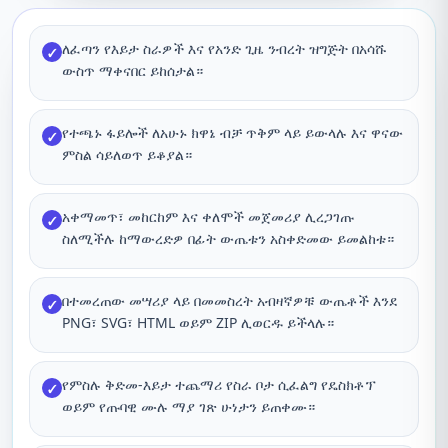
ለፈጣን የእይታ ስራዎች እና የአንድ ጊዜ ንብረት ዝግጅት በአሳሹ
✓
ውስጥ ማቀናበር ይከሰታል።
የተጫኑ ፋይሎች ለአሁኑ ክዋኔ ብቻ ጥቅም ላይ ይውላሉ እና ዋናው
✓
ምስል ሳይለወጥ ይቆያል።
አቀማመጥ፣ መከርከም እና ቀለሞች መጀመሪያ ሊረጋገጡ
✓
ስለሚችሉ ከማውረድዎ በፊት ውጤቱን አስቀድመው ይመልከቱ።
በተመረጠው መሣሪያ ላይ በመመስረት አብዛኛዎቹ ውጤቶች እንደ
✓
PNG፣ SVG፣ HTML ወይም ZIP ሊወርዱ ይችላሉ።
የምስሉ ቅድመ-እይታ ተጨማሪ የስራ ቦታ ሲፈልግ የዴስክቶፕ
✓
ወይም የጡባዊ ሙሉ ማያ ገጽ ሁነታን ይጠቀሙ።