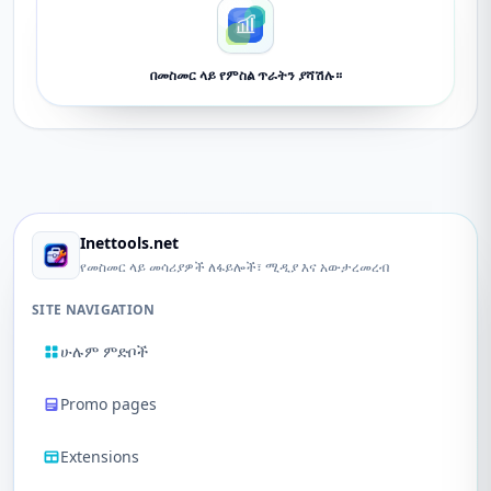
በመስመር ላይ የምስል ጥራትን ያሻሽሉ።
Inettools.net
የመስመር ላይ መሳሪያዎች ለፋይሎች፣ ሚዲያ እና አውታረመረብ
SITE NAVIGATION
ሁሉም ምድቦች
Promo pages
Extensions