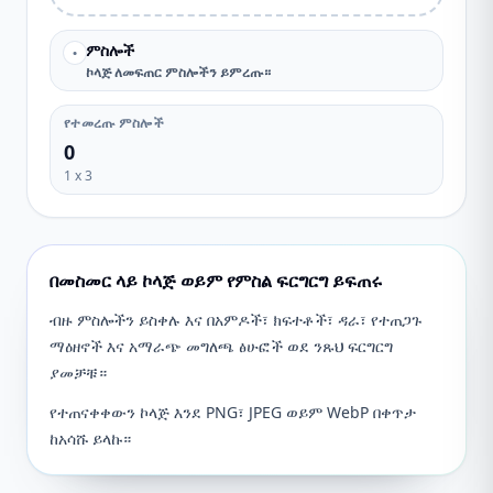
ምስሎች
•
ኮላጅ ​​ለመፍጠር ምስሎችን ይምረጡ።
የተመረጡ ምስሎች
0
1
x
3
በመስመር ላይ ኮላጅ ወይም የምስል ፍርግርግ ይፍጠሩ
ብዙ ምስሎችን ይስቀሉ እና በአምዶች፣ ክፍተቶች፣ ዳራ፣ የተጠጋጉ
ማዕዘኖች እና አማራጭ መግለጫ ፅሁፎች ወደ ንጹህ ፍርግርግ
ያመቻቹ።
የተጠናቀቀውን ኮላጅ እንደ PNG፣ JPEG ወይም WebP በቀጥታ
ከአሳሹ ይላኩ።