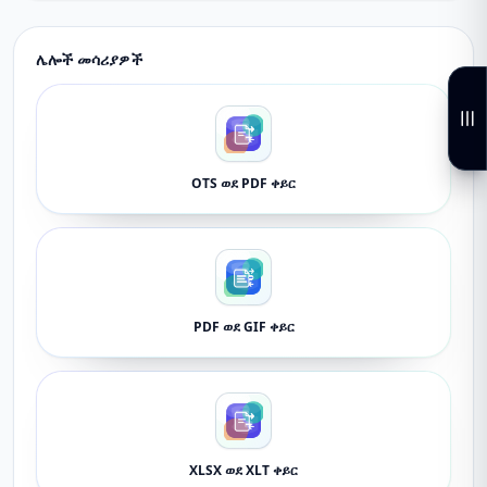
ሌሎች መሳሪያዎች
OTS ወደ PDF ቀይር
PDF ወደ GIF ቀይር
XLSX ወደ XLT ቀይር