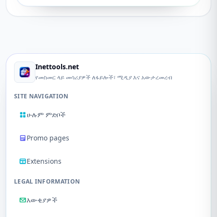
Inettools.net
የመስመር ላይ መሳሪያዎች ለፋይሎች፣ ሚዲያ እና አውታረመረብ
SITE NAVIGATION
ሁሉም ምድቦች
Promo pages
Extensions
LEGAL INFORMATION
እውቂያዎች