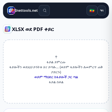
የፍለጋ መሳሪያዎች
🇪🇹
Inettools.net
ግባ
XLSX ወደ PDF ቀይር
↑
ፋይል ይምረጡ
ፋይሎችን ወደዚህ ይጎትቱ እና ይጣሉ… (ወይም ፋይሎችን ለመምረጥ ጠቅ
ያድርጉ)
ወይም ማህደር ከፋይሎች ጋር ጣል
ፋይል ስቀል