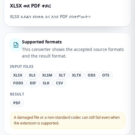
XLSX ወደ PDF ቀይር
XLSX ፋይልን ይስቀሉ እና እንደ PDF ያስቀምጡት።
Supported formats
This converter shows the accepted source formats
and the result format.
INPUT FILES
XLSX
XLS
XLSM
XLT
XLTX
ODS
OTS
FODS
DIF
SLK
CSV
RESULT
PDF
A damaged file or a non-standard codec can still fail even when
the extension is supported.