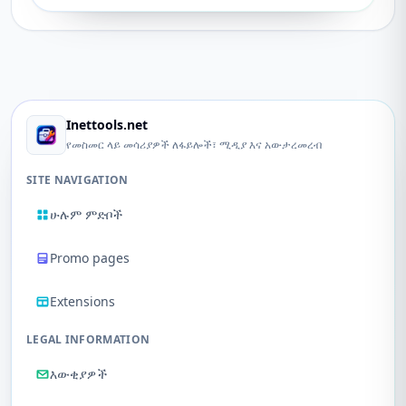
Inettools.net
የመስመር ላይ መሳሪያዎች ለፋይሎች፣ ሚዲያ እና አውታረመረብ
SITE NAVIGATION
ሁሉም ምድቦች
Promo pages
Extensions
LEGAL INFORMATION
እውቂያዎች