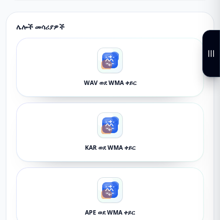
ሌሎች መሳሪያዎች
WAV ወደ WMA ቀይር
KAR ወደ WMA ቀይር
APE ወደ WMA ቀይር