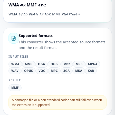
WMA ወደ MMF ቀይር
WMA ፋይልን ይስቀሉ እና እንደ MMF ያስቀምጡት።
Supported formats
This converter shows the accepted source formats
and the result format.
INPUT FILES
WMA
MMF
OGA
OGG
MP2
MP3
MPGA
WAV
OPUS
VOC
MPC
3GA
MKA
KAR
RESULT
MMF
A damaged file or a non-standard codec can still fail even when
the extension is supported.