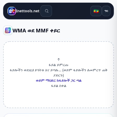
የፍለጋ መሳሪያዎች
🇪🇹
Inettools.net
ግባ
WMA ወደ MMF ቀይር
↑
ፋይል ይምረጡ
ፋይሎችን ወደዚህ ይጎትቱ እና ይጣሉ… (ወይም ፋይሎችን ለመምረጥ ጠቅ
ያድርጉ)
ወይም ማህደር ከፋይሎች ጋር ጣል
ፋይል ስቀል