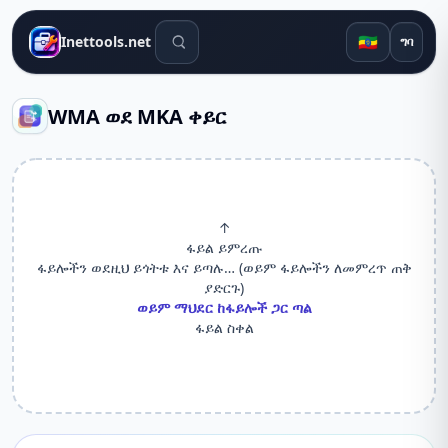
የፍለጋ መሳሪያዎች
🇪🇹
Inettools.net
ግባ
WMA ወደ MKA ቀይር
↑
ፋይል ይምረጡ
ፋይሎችን ወደዚህ ይጎትቱ እና ይጣሉ… (ወይም ፋይሎችን ለመምረጥ ጠቅ
ያድርጉ)
ወይም ማህደር ከፋይሎች ጋር ጣል
ፋይል ስቀል