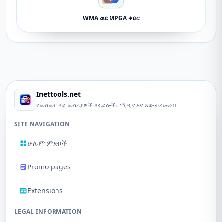
WMA ወደ MPGA ቀይር
Inettools.net
የመስመር ላይ መሳሪያዎች ለፋይሎች፣ ሚዲያ እና አውታረመረብ
SITE NAVIGATION
ሁሉም ምድቦች
Promo pages
Extensions
LEGAL INFORMATION