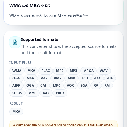
WMA ወደ MKA ቀይር
WMA ፋይልን ይስቀሉ እና እንደ MKA ያስቀምጡት።
Supported formats
This converter shows the accepted source formats
and the result format.
INPUT FILES
WMA
MKA
FLAC
MP2
MP3
MPGA
WAV
OGG
M4A
M4P
AMR
M4R
AC3
AAC
AIF
AIFF
OGA
CAF
MPC
VOC
3GA
RA
RM
OPUS
MMF
KAR
EAC3
RESULT
MKA
A damaged file or a non-standard codec can still fail even when