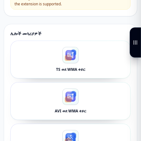
the extension is supported.
ሌሎች መሳሪያዎች
TS ወደ WMA ቀይር
AVI ወደ WMA ቀይር