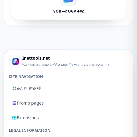
VOB ወደ OGV ቀይር
Inettools.net
የመስመር ላይ መሳሪያዎች ለፋይሎች፣ ሚዲያ እና አውታረመረብ
SITE NAVIGATION
ሁሉም ምድቦች
Promo pages
Extensions
LEGAL INFORMATION