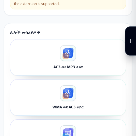
the extension is supported.
ሌሎች መሳሪያዎች
AC3 ወደ MP3 ቀይር
WMA ወደ AC3 ቀይር