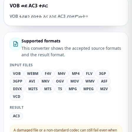
VOB ወደ AC3 ቀይር
VOB ፋይልን ይስቀሉ እና እንደ AC3 ያስቀምጡት።
Supported formats
This converter shows the accepted source formats
and the result format.
INPUT FILES
VOB
WEBM
F4V
M4V
MP4
FLV
3GP
3GPP
AVI
MKV
OGV
MOV
WMV
ASF
DIVX
M2TS
MTS
TS
MPG
MPEG
M2V
VCD
RESULT
AC3
A damaged file or a non-standard codec can still fail even when