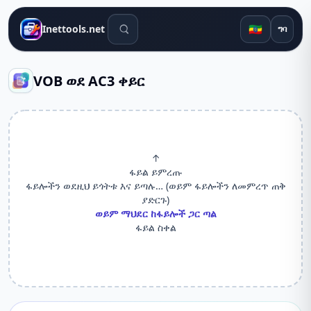
የፍለጋ መሳሪያዎች
🇪🇹
Inettools.net
ግባ
VOB ወደ AC3 ቀይር
↑
ፋይል ይምረጡ
ፋይሎችን ወደዚህ ይጎትቱ እና ይጣሉ… (ወይም ፋይሎችን ለመምረጥ ጠቅ
ያድርጉ)
ወይም ማህደር ከፋይሎች ጋር ጣል
ፋይል ስቀል