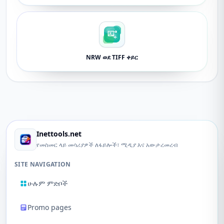
NRW ወደ TIFF ቀይር
Inettools.net
የመስመር ላይ መሳሪያዎች ለፋይሎች፣ ሚዲያ እና አውታረመረብ
SITE NAVIGATION
ሁሉም ምድቦች
Promo pages