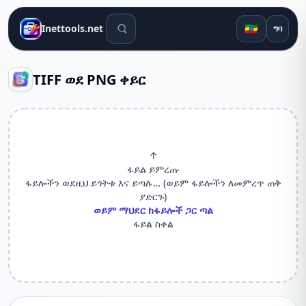
የፍለጋ መሳሪያዎች
🇪🇹
Inettools.net
ግባ
TIFF ወደ PNG ቀይር
↑
ፋይል ይምረጡ
ፋይሎችን ወደዚህ ይጎትቱ እና ይጣሉ… (ወይም ፋይሎችን ለመምረጥ ጠቅ
ያድርጉ)
ወይም ማህደር ከፋይሎች ጋር ጣል
ፋይል ስቀል