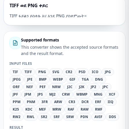
TIFF ወደ PNG ቀይር
TIFF ፋይልን ይስቀሉ እና እንደ PNG ያስቀምጡት።
Supported formats
This converter shows the accepted source formats
and the result format.
INPUT FILES
TIF
TIFF
PNG
SVG
CR2
PSD
ICO
JPG
JPEG
JPE
BMP
WEBP
GIF
TGA
DNG
ORF
NEF
PEF
NRW
J2C
J2K
JP2
JPC
JPF
JPM
JPS
MJ2
CRW
WBMP
MNG
XCF
PPM
PNM
3FR
ARW
CR3
DCR
ERF
IIQ
K25
KDC
MEF
MRW
RAF
RAW
RMF
RW2
RWL
SR2
SRF
SRW
PDN
AVIF
DDS
RESULT