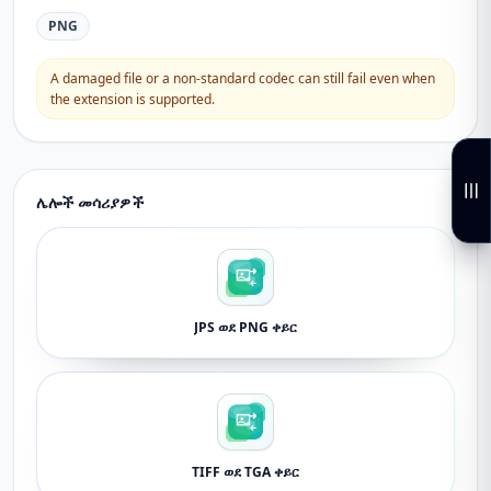
PNG
A damaged file or a non-standard codec can still fail even when
the extension is supported.
ሌሎች መሳሪያዎች
JPS ወደ PNG ቀይር
TIFF ወደ TGA ቀይር