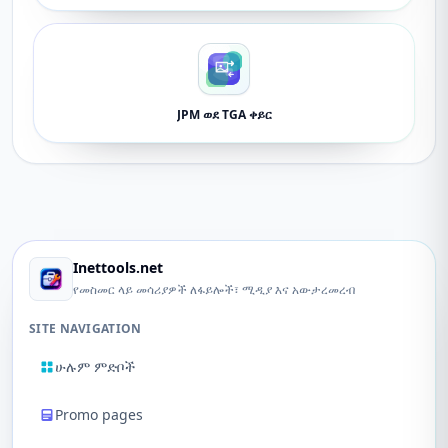
JPM ወደ TGA ቀይር
Inettools.net
የመስመር ላይ መሳሪያዎች ለፋይሎች፣ ሚዲያ እና አውታረመረብ
SITE NAVIGATION
ሁሉም ምድቦች
Promo pages