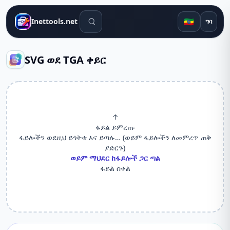
የፍለጋ መሳሪያዎች
🇪🇹
Inettools.net
ግባ
SVG ወደ TGA ቀይር
↑
ፋይል ይምረጡ
ፋይሎችን ወደዚህ ይጎትቱ እና ይጣሉ… (ወይም ፋይሎችን ለመምረጥ ጠቅ
ያድርጉ)
ወይም ማህደር ከፋይሎች ጋር ጣል
ፋይል ስቀል