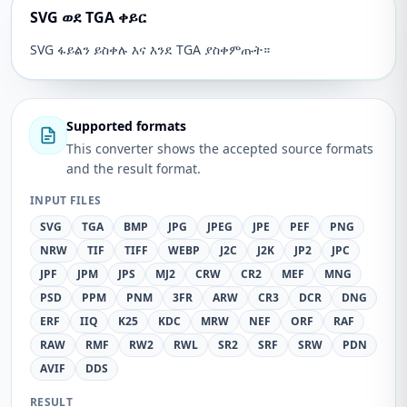
SVG ወደ TGA ቀይር
SVG ፋይልን ይስቀሉ እና እንደ TGA ያስቀምጡት።
Supported formats
This converter shows the accepted source formats
and the result format.
INPUT FILES
SVG
TGA
BMP
JPG
JPEG
JPE
PEF
PNG
NRW
TIF
TIFF
WEBP
J2C
J2K
JP2
JPC
JPF
JPM
JPS
MJ2
CRW
CR2
MEF
MNG
PSD
PPM
PNM
3FR
ARW
CR3
DCR
DNG
ERF
IIQ
K25
KDC
MRW
NEF
ORF
RAF
RAW
RMF
RW2
RWL
SR2
SRF
SRW
PDN
AVIF
DDS
RESULT