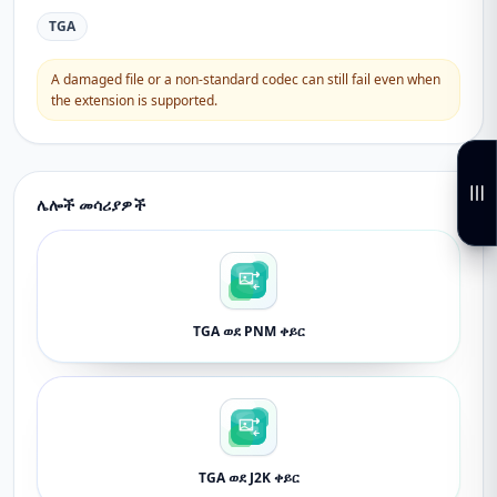
TGA
A damaged file or a non-standard codec can still fail even when
the extension is supported.
ሌሎች መሳሪያዎች
TGA ወደ PNM ቀይር
TGA ወደ J2K ቀይር