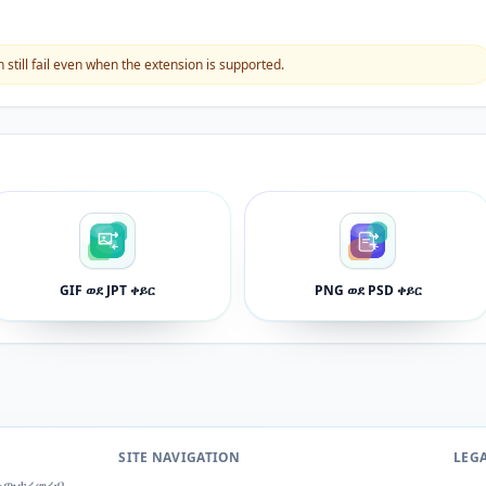
still fail even when the extension is supported.
GIF ወደ JPT ቀይር
PNG ወደ PSD ቀይር
SITE NAVIGATION
LEG
 አውታረመረብ