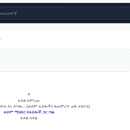
መሳሪያዎች
ር
↑
ፋይል ይምረጡ
ጎትቱ እና ይጣሉ… (ወይም ፋይሎችን ለመምረጥ ጠቅ ያድርጉ)
ወይም ማህደር ከፋይሎች ጋር ጣል
ፋይል ስቀል