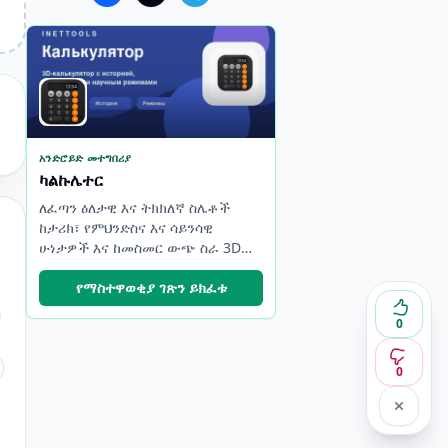
አንድሮይድ መተግበሪያ
ካልኩሌተር
ለፈጣን ዕለታዊ እና ትክክለኛ ስሌቶች
ከታሪክ፣ የምህንድስና እና ሳይንሳዊ
ሁነታዎች እና ከመስመር ውጭ ስራ 3D
ማስያ።
የማስተዋወቂያ ገጽን ይክፈቱ
0
0