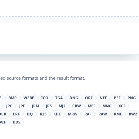
።
ed source formats and the result format.
E
BMP
WEBP
ICO
TGA
DNG
ORF
NEF
PEF
PNG
JPC
JPF
JPM
JPS
MJ2
CRW
MEF
MNG
XCF
DCR
ERF
IIQ
K25
KDC
MRW
RAF
RAW
RMF
RW2
VIF
DDS