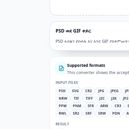
PSD ወደ GIF ቀይር
PSD ፋይልን ይስቀሉ እና እንደ GIF ያስቀምጡት
Supported formats
This converter shows the accept
INPUT FILES
PSD
SVG
CR2
JPG
JPEG
JP
NRW
TIF
TIFF
J2C
J2K
JP2
PPM
PNM
3FR
ARW
CR3
RWL
SR2
SRF
SRW
PDN
A
RESULT