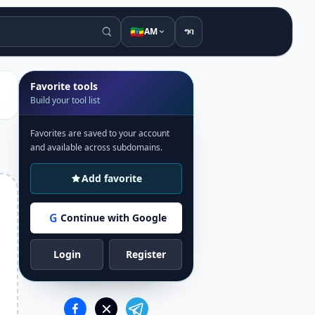
🇪🇹
AM
ግባ
Favorite tools
Build your tool list
Favorites are saved to your account
and available across subdomains.
Add favorite
G
Continue with Google
Login
Register