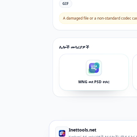
GIF
A damaged file or a non-standard codec can 
ሌሎች መሳሪያዎች
MNG ወደ PSD ቀይር
Inettools.net
የመስመር ላይ መሳሪያዎች ለፋይሎች፣ ሚዲያ እና