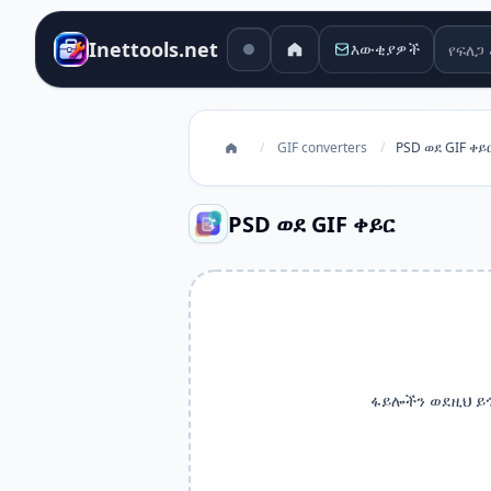
የፍለጋ 
Inettools.net
እውቂያዎች
/
GIF converters
/
PSD ወደ GIF ቀይ
PSD ወደ GIF ቀይር
ፋይሎችን ወደዚህ ይ