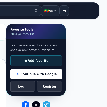
🇪🇹
AM
ግባ
Favorite tools
Build your tool list
Favorites are saved to your account
and available across subdomains.
Add favorite
G
Continue with Google
Login
Register