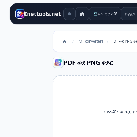
የፍለጋ 
Inettools.net
እውቂያዎች
/
PDF converters
/
PDF ወደ PNG ቀ
PDF ወደ PNG ቀይር
ፋይሎችን ወደዚህ ይ