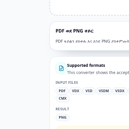
PDF ወደ PNG ቀይር
PDF ፋይልን ይስቀሉ እና እንደ PNG ያስቀምጡ
Supported formats
This converter shows the accept
INPUT FILES
PDF
VDX
VSD
VSDM
VSDX
CMX
RESULT
PNG