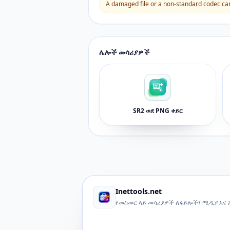
A damaged file or a non-standard codec can 
ሌሎች መሳሪያዎች
SR2 ወደ PNG ቀይር
Inettools.net
የመስመር ላይ መሳሪያዎች ለፋይሎች፣ ሚዲያ እና