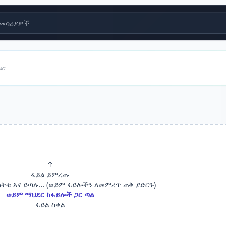
መሳሪያዎች
ይር
↑
ፋይል ይምረጡ
ጎትቱ እና ይጣሉ… (ወይም ፋይሎችን ለመምረጥ ጠቅ ያድርጉ)
ወይም ማህደር ከፋይሎች ጋር ጣል
ፋይል ስቀል