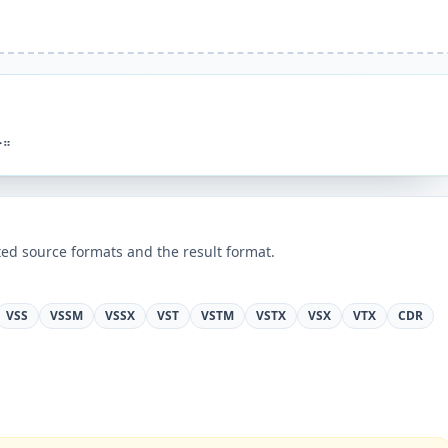
ት።
ed source formats and the result format.
VSS
VSSM
VSSX
VST
VSTM
VSTX
VSX
VTX
CDR