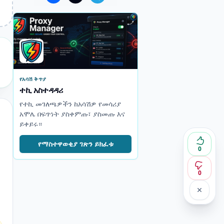
የአሳሽ ቅጥያ
ተኪ አስተዳዳሪ
የተኪ መገለጫዎችን ከአሳሽዎ የመሳሪያ
አሞሌ በፍጥነት ያስቀምጡ፣ ያስመጡ እና
ይቀይሩ።
የማስተዋወቂያ ገጽን ይክፈቱ
0
0