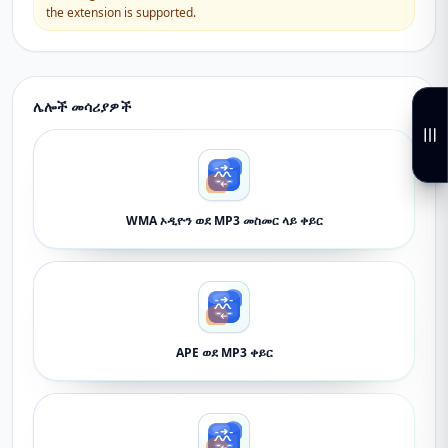
the extension is supported.
ሌሎች መሳሪያዎች
WMA ኦዲዮን ወደ MP3 መስመር ላይ ቀይር
APE ወደ MP3 ቀይር