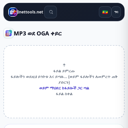
የፍለጋ መሳሪያዎች
🇪🇹
Inettools.net
ግባ
MP3 ወደ OGA ቀይር
↑
ፋይል ይምረጡ
ፋይሎችን ወደዚህ ይጎትቱ እና ይጣሉ… (ወይም ፋይሎችን ለመምረጥ ጠቅ
ያድርጉ)
ወይም ማህደር ከፋይሎች ጋር ጣል
ፋይል ስቀል