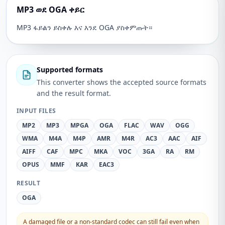
MP3 ወደ OGA ቀይር
MP3 ፋይልን ይስቀሉ እና እንደ OGA ያስቀምጡት።
Supported formats
This converter shows the accepted source formats
and the result format.
INPUT FILES
MP2
MP3
MPGA
OGA
FLAC
WAV
OGG
WMA
M4A
M4P
AMR
M4R
AC3
AAC
AIF
AIFF
CAF
MPC
MKA
VOC
3GA
RA
RM
OPUS
MMF
KAR
EAC3
RESULT
OGA
A damaged file or a non-standard codec can still fail even when