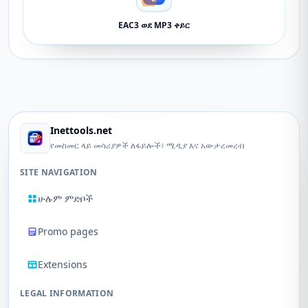
EAC3 ወደ MP3 ቀይር
Inettools.net
የመስመር ላይ መሳሪያዎች ለፋይሎች፣ ሚዲያ እና አውታረመረብ
SITE NAVIGATION
ሁሉም ምድቦች
Promo pages
Extensions
LEGAL INFORMATION