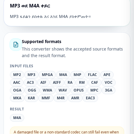
MP3 ወደ M4A ቀይር
MP3 ፋይልን ይስቀሉ እና እንደ M4A ያስቀምጡት።
Supported formats
This converter shows the accepted source formats
and the result format.
INPUT FILES
MP2
MP3
MPGA
M4A
M4P
FLAC
APE
AAC
AC3
AIF
AIFF
RA
RM
CAF
VOC
OGA
OGG
WMA
WAV
OPUS
MPC
3GA
MKA
KAR
MMF
M4R
AMR
EAC3
RESULT
M4A
A damaged file or a non-standard codec can still fail even when