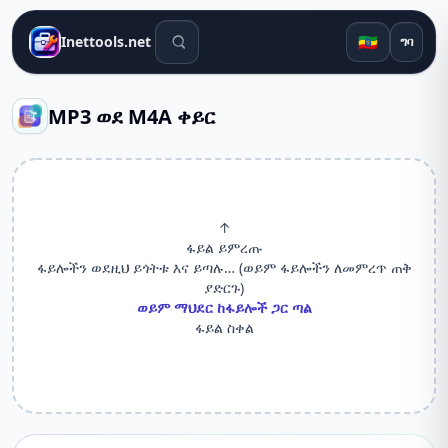
የፍለጋ መሳሪያዎች
🇪🇹
Inettools.net
ግባ
MP3 ወደ M4A ቀይር
↑
ፋይል ይምረጡ
ፋይሎችን ወደዚህ ይጎትቱ እና ይጣሉ… (ወይም ፋይሎችን ለመምረጥ ጠቅ
ያድርጉ)
ወይም ማህደር ከፋይሎች ጋር ጣል
ፋይል ስቀል