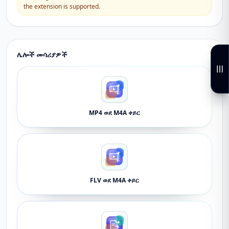
the extension is supported.
ሌሎች መሳሪያዎች
MP4 ወደ M4A ቀይር
FLV ወደ M4A ቀይር