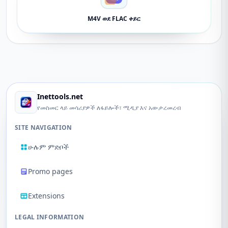
M4V ወደ FLAC ቀይር
Inettools.net
የመስመር ላይ መሳሪያዎች ለፋይሎች፣ ሚዲያ እና አውታረመረብ
SITE NAVIGATION
ሁሉም ምድቦች
Promo pages
Extensions
LEGAL INFORMATION