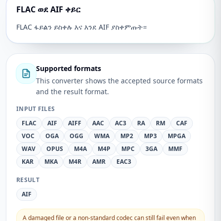
FLAC ወደ AIF ቀይር
FLAC ፋይልን ይስቀሉ እና እንደ AIF ያስቀምጡት።
Supported formats
This converter shows the accepted source formats
and the result format.
INPUT FILES
FLAC
AIF
AIFF
AAC
AC3
RA
RM
CAF
VOC
OGA
OGG
WMA
MP2
MP3
MPGA
WAV
OPUS
M4A
M4P
MPC
3GA
MMF
KAR
MKA
M4R
AMR
EAC3
RESULT
AIF
A damaged file or a non-standard codec can still fail even when