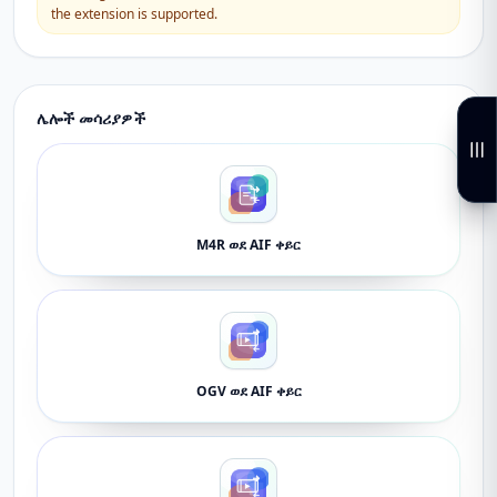
the extension is supported.
ሌሎች መሳሪያዎች
M4R ወደ AIF ቀይር
OGV ወደ AIF ቀይር