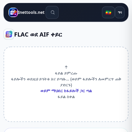
የፍለጋ መሳሪያዎች
🇪🇹
Inettools.net
ግባ
FLAC ወደ AIF ቀይር
↑
ፋይል ይምረጡ
ፋይሎችን ወደዚህ ይጎትቱ እና ይጣሉ… (ወይም ፋይሎችን ለመምረጥ ጠቅ
ያድርጉ)
ወይም ማህደር ከፋይሎች ጋር ጣል
ፋይል ስቀል