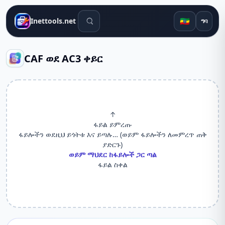
የፍለጋ መሳሪያዎች
🇪🇹
Inettools.net
ግባ
CAF ወደ AC3 ቀይር
↑
ፋይል ይምረጡ
ፋይሎችን ወደዚህ ይጎትቱ እና ይጣሉ… (ወይም ፋይሎችን ለመምረጥ ጠቅ
ያድርጉ)
ወይም ማህደር ከፋይሎች ጋር ጣል
ፋይል ስቀል