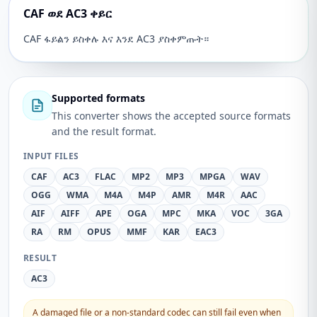
CAF ወደ AC3 ቀይር
CAF ፋይልን ይስቀሉ እና እንደ AC3 ያስቀምጡት።
Supported formats
This converter shows the accepted source formats
and the result format.
INPUT FILES
CAF
AC3
FLAC
MP2
MP3
MPGA
WAV
OGG
WMA
M4A
M4P
AMR
M4R
AAC
AIF
AIFF
APE
OGA
MPC
MKA
VOC
3GA
RA
RM
OPUS
MMF
KAR
EAC3
RESULT
AC3
A damaged file or a non-standard codec can still fail even when