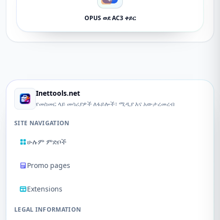
OPUS ወደ AC3 ቀይር
Inettools.net
የመስመር ላይ መሳሪያዎች ለፋይሎች፣ ሚዲያ እና አውታረመረብ
SITE NAVIGATION
ሁሉም ምድቦች
Promo pages
Extensions
LEGAL INFORMATION