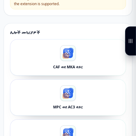
the extension is supported.
ሌሎች መሳሪያዎች
CAF ወደ MKA ቀይር
MPC ወደ AC3 ቀይር