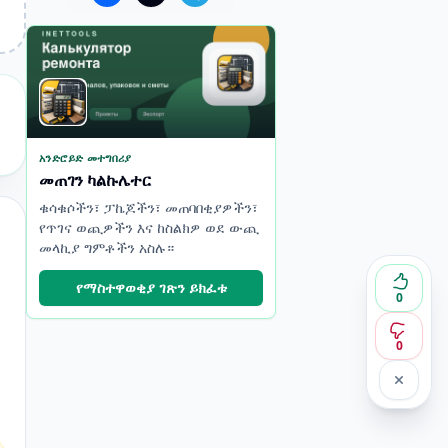
አንድሮይድ መተግበሪያ
መጠገን ካልኩሌተር
ቁሳቁሶችን፣ ፓኬጆችን፣ መጠባበቂያዎችን፣
የጥገና ወጪዎችን እና ከስልክዎ ወደ ውጪ
መላኪያ ግምቶችን አስሉ።
የማስተዋወቂያ ገጽን ይክፈቱ
0
0