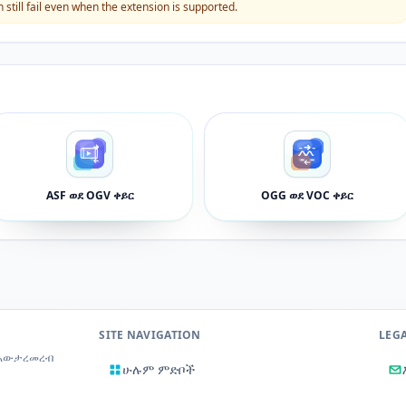
still fail even when the extension is supported.
ASF ወደ OGV ቀይር
OGG ወደ VOC ቀይር
SITE NAVIGATION
LEG
 አውታረመረብ
ሁሉም ምድቦች