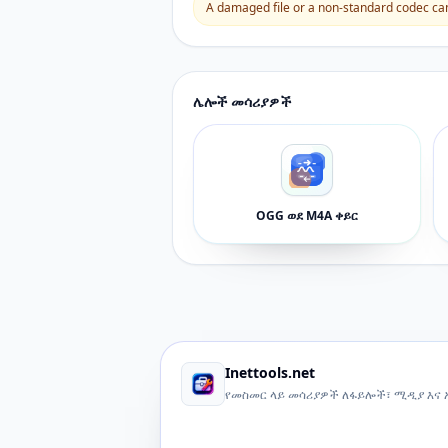
A damaged file or a non-standard codec can 
ሌሎች መሳሪያዎች
OGG ወደ M4A ቀይር
Inettools.net
የመስመር ላይ መሳሪያዎች ለፋይሎች፣ ሚዲያ እና