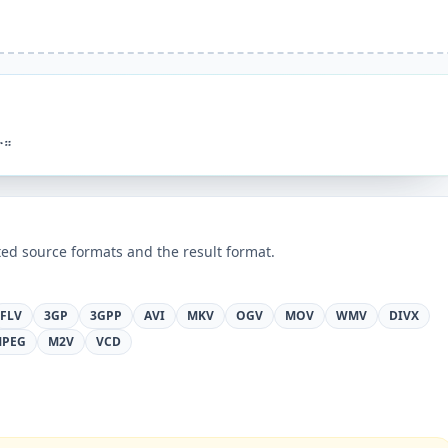
ት።
ed source formats and the result format.
FLV
3GP
3GPP
AVI
MKV
OGV
MOV
WMV
DIVX
PEG
M2V
VCD