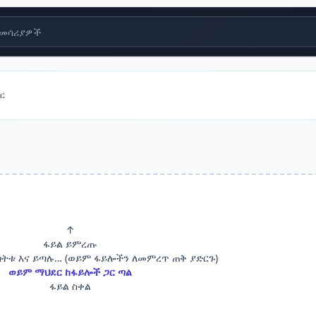
መሳሪያዎች
ይር
↑
ፋይል ይምረጡ
ጎትቱ እና ይጣሉ… (ወይም ፋይሎችን ለመምረጥ ጠቅ ያድርጉ)
ወይም ማህደር ከፋይሎች ጋር ጣል
ፋይል ስቀል