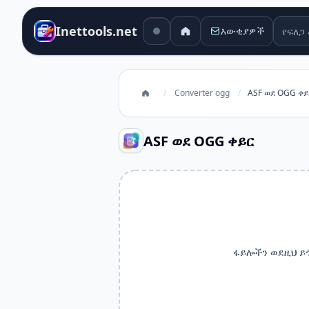
የፍለጋ 
Inettools.net
እውቂያዎች
/
Converter ogg
/
ASF ወደ OGG ቀ
ASF ወደ OGG ቀይር
ፋይሎችን ወደዚህ ይ