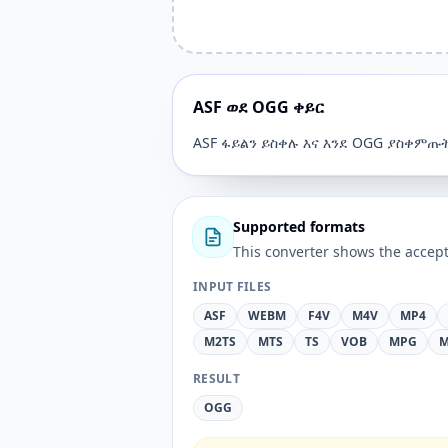
ASF ወደ OGG ቀይር
ASF ፋይልን ይስቀሉ እና እንደ OGG ያስቀምጡ
Supported formats
This converter shows the accept
INPUT FILES
ASF
WEBM
F4V
M4V
MP4
M2TS
MTS
TS
VOB
MPG
M
RESULT
OGG