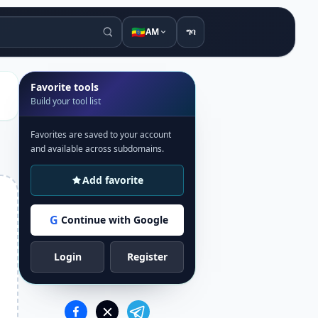
🇪🇹
AM
ግባ
Favorite tools
Build your tool list
Favorites are saved to your account
and available across subdomains.
Add favorite
G
Continue with Google
Login
Register