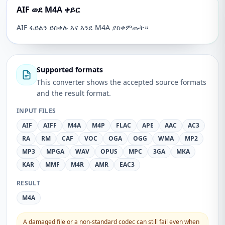
AIF ወደ M4A ቀይር
AIF ፋይልን ይስቀሉ እና እንደ M4A ያስቀምጡት።
Supported formats
This converter shows the accepted source formats
and the result format.
INPUT FILES
AIF
AIFF
M4A
M4P
FLAC
APE
AAC
AC3
RA
RM
CAF
VOC
OGA
OGG
WMA
MP2
MP3
MPGA
WAV
OPUS
MPC
3GA
MKA
KAR
MMF
M4R
AMR
EAC3
RESULT
M4A
A damaged file or a non-standard codec can still fail even when