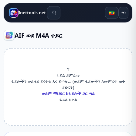
የፍለጋ መሳሪያዎች
🇪🇹
Inettools.net
ግባ
AIF ወደ M4A ቀይር
↑
ፋይል ይምረጡ
ፋይሎችን ወደዚህ ይጎትቱ እና ይጣሉ… (ወይም ፋይሎችን ለመምረጥ ጠቅ
ያድርጉ)
ወይም ማህደር ከፋይሎች ጋር ጣል
ፋይል ስቀል