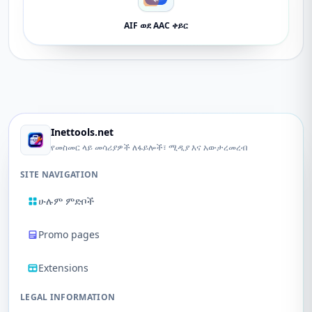
AIF ወደ AAC ቀይር
Inettools.net
የመስመር ላይ መሳሪያዎች ለፋይሎች፣ ሚዲያ እና አውታረመረብ
SITE NAVIGATION
ሁሉም ምድቦች
Promo pages
Extensions
LEGAL INFORMATION