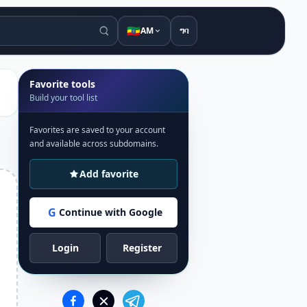
🇪🇹
AM
ግባ
Favorite tools
Build your tool list
Favorites are saved to your account
and available across subdomains.
Add favorite
G
Continue with Google
Login
Register