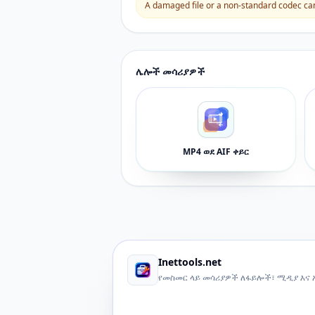
A damaged file or a non-standard codec can 
ሌሎች መሳሪያዎች
MP4 ወደ AIF ቀይር
Inettools.net
የመስመር ላይ መሳሪያዎች ለፋይሎች፣ ሚዲያ እና