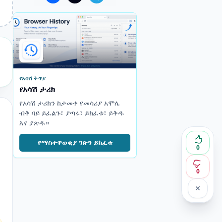
የአሳሽ ቅጥያ
የአሳሽ ታሪክ
የአሳሽ ታሪክን ከታመቀ የመሳሪያ አሞሌ
ብቅ ባይ ይፈልጉ፣ ያጣሩ፣ ይክፈቱ፣ ይቅዱ
እና ያጽዱ።
የማስተዋወቂያ ገጽን ይክፈቱ
0
0