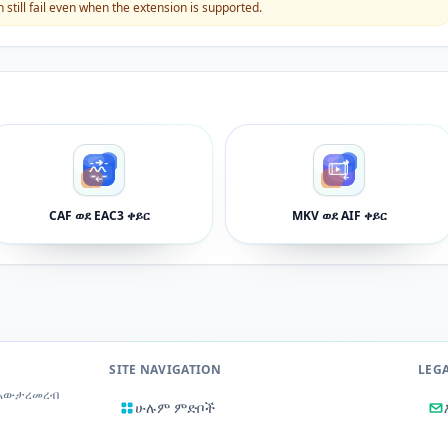
still fail even when the extension is supported.
CAF ወደ EAC3 ቀይር
MKV ወደ AIF ቀይር
SITE NAVIGATION
LEG
 አውታረመረብ
ሁሉም ምድቦች