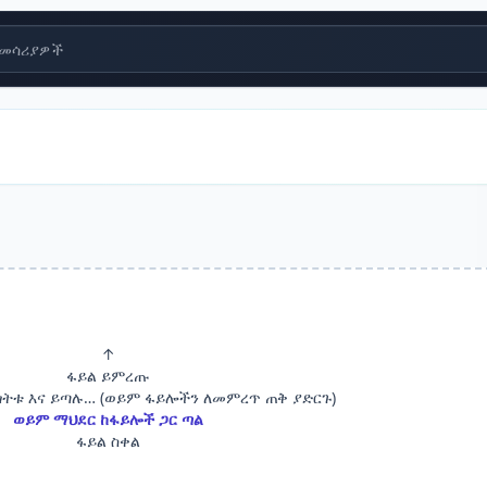
መሳሪያዎች
↑
ፋይል ይምረጡ
ጎትቱ እና ይጣሉ… (ወይም ፋይሎችን ለመምረጥ ጠቅ ያድርጉ)
ወይም ማህደር ከፋይሎች ጋር ጣል
ፋይል ስቀል