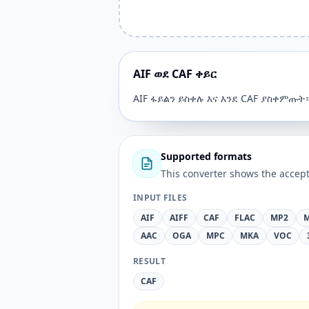
AIF ወደ CAF ቀይር
AIF ፋይልን ይስቀሉ እና እንደ CAF ያስቀምጡት
Supported formats
This converter shows the accept
INPUT FILES
AIF
AIFF
CAF
FLAC
MP2
AAC
OGA
MPC
MKA
VOC
RESULT
CAF