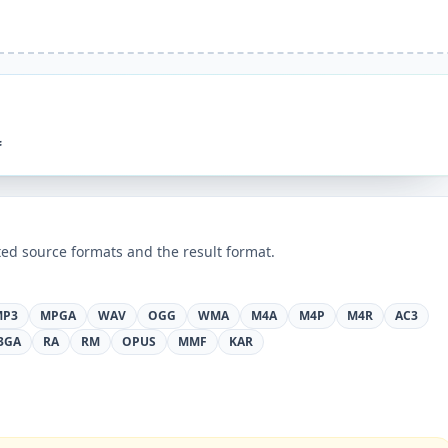
።
ed source formats and the result format.
MP3
MPGA
WAV
OGG
WMA
M4A
M4P
M4R
AC3
3GA
RA
RM
OPUS
MMF
KAR