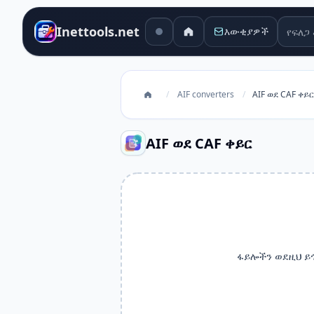
የፍለጋ 
Inettools.net
እውቂያዎች
/
AIF converters
/
AIF ወደ CAF ቀይር
AIF ወደ CAF ቀይር
ፋይሎችን ወደዚህ ይ