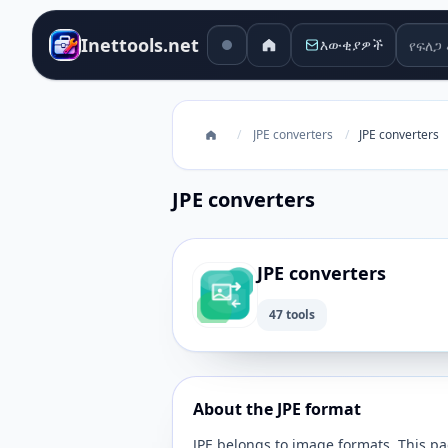
የፍለጋ 
Inettools.net
እውቂያዎች
/
JPE converters
/
JPE converters
JPE converters
JPE converters
47 tools
About the JPE format
JPE belongs to image formats. This pag