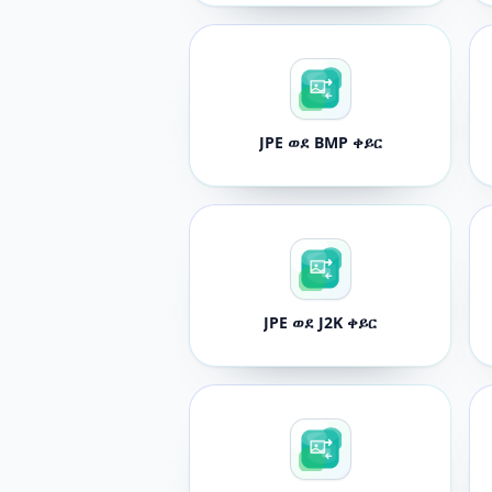
JPE ወደ BMP ቀይር
JPE ወደ J2K ቀይር