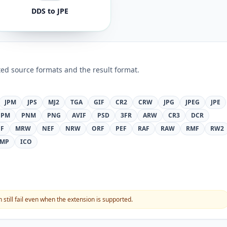
DDS to JPE
ed source formats and the result format.
JPM
JPS
MJ2
TGA
GIF
CR2
CRW
JPG
JPEG
JPE
PPM
PNM
PNG
AVIF
PSD
3FR
ARW
CR3
DCR
F
MRW
NEF
NRW
ORF
PEF
RAF
RAW
RMF
RW2
MP
ICO
still fail even when the extension is supported.