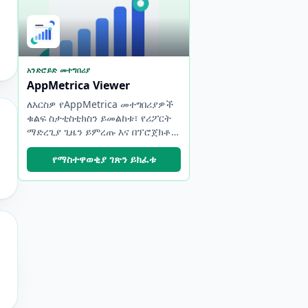
አንድሮይድ መተግበሪያ
AppMetrica Viewer
ለእርስዎ የAppMetrica መተግበሪያዎች
ቁልፍ ስታቲስቲክስን ይመልከቱ፣ የሪፖርት
ማድረጊያ ጊዜን ይምረጡ እና በፕሮጀክቶች
እና መለያዎች መካከል በፍጥነት ይቀያይሩ።
የማስተዋወቂያ ገጽን ይክፈቱ