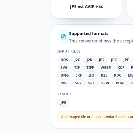
JPE ወደ AVIF ቀይር
Supported formats
This converter shows the accept
INPUT FILES
DDS
J2C
J2K
JP2
JPC
JPF
SVG
TIF
TIFF
WEBP
XCF
DNG
ERF
IIQ
K25
KDC
ME
RWL
SR2
SRF
SRW
PDN
B
RESULT
JPE
A damaged file or a non-standard codec can 