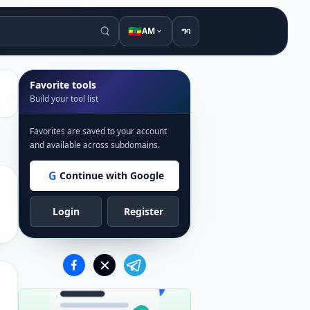
🇪🇹
AM
ግባ
Favorite tools
Build your tool list
Favorites are saved to your account
and available across subdomains.
G
Continue with Google
Login
Register