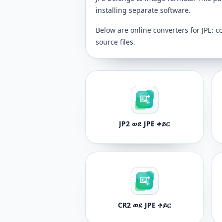
installing separate software.
Below are online converters for JPE: c
source files.
JP2 ወደ JPE ቀይር
CR2 ወደ JPE ቀይር