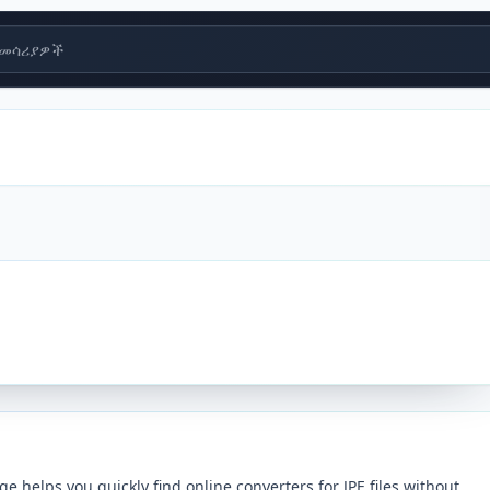
መሳሪያዎች
e helps you quickly find online converters for JPE files without